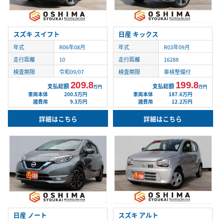
スズキ スイフト
日産 キックス
年式
R06年08月
年式
R03年09月
走行距離
10
走行距離
16288
検査期限
令和09/07
検査期限
車検整備付
209.8
199.8
支払総額
支払総額
万円
万円
車両本体
200.5万円
車両本体
187.6万円
諸費用
9.3万円
諸費用
12.2万円
詳細はこちら
詳細はこちら
日産 ノート
スズキ アルト