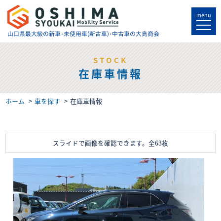
menu
山口県最大級の
新車･未使用車(新古車)･中古車の大島商会
STOCK
在庫車情報
ホーム
車を探す
在庫車情報
スライドで画像を確認できます。
全63枚