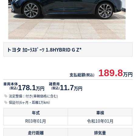
トヨタ ｶﾛｰﾗｽﾎﾟｰﾂ
1.8HYBRID G Z*
189.8
万円
支払総額
(税込)
車両本体
諸費用
178.1
11.7
万円
万円
(税込)
(税込)
法定整備：付き(車輌価格に含む)
保証付(6ヶ月・距離1万km）
年式
車検
R03年01月
令和10年01月
走行距離
排気量