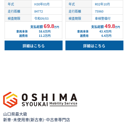
年式
H30年03月
年式
R02年10月
走行距離
84772
走行距離
75960
検査期限
令和09/03
検査期限
車検整備付
69.8
49.8
支払総額
支払総額
万円
万円
車両本体
58.6万円
車両本体
43.4万円
諸費用
11.2万円
諸費用
6.4万円
詳細はこちら
詳細はこちら
山口県最大級
新車･未使用車(新古車)･中古車専門店