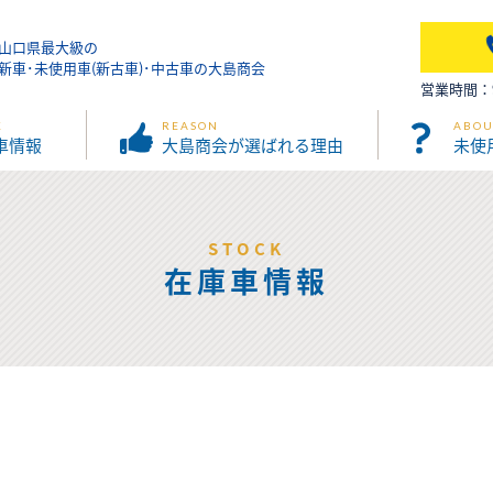
山口県最大級の
新車･未使用車(新古車)･中古車の大島商会
営業時間：9:
K
REASON
ABOU
車情報
大島商会が選ばれる理由
未使
STOCK
在庫車情報