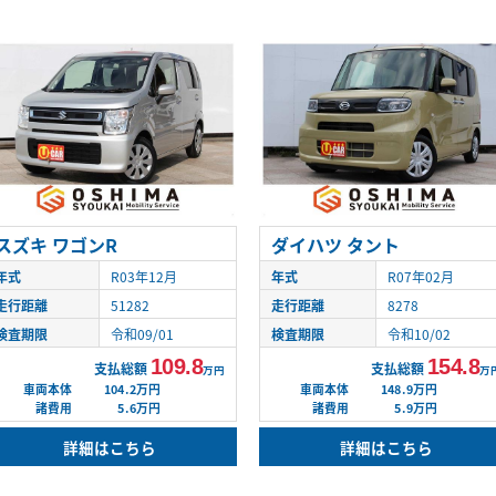
スズキ ワゴンR
ダイハツ タント
年式
R03年12月
年式
R07年02月
走行距離
51282
走行距離
8278
検査期限
令和09/01
検査期限
令和10/02
109.8
154.8
支払総額
支払総額
万円
万
車両本体
104.2万円
車両本体
148.9万円
諸費用
5.6万円
諸費用
5.9万円
詳細はこちら
詳細はこちら