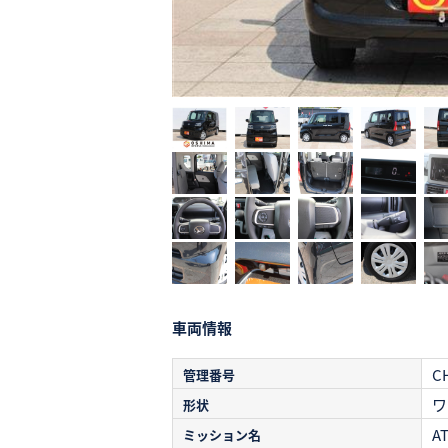
車両情報
C
管理番号
ワ
形状
A
ミッション名