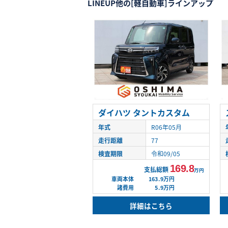
LINEUP
他の[軽自動車]ラインアップ
ダイハツ タントカスタム
年式
R06年05月
走行距離
77
検査期限
令和09/05
169.8
支払総額
万円
車両本体
163.9万円
諸費用
5.9万円
詳細はこちら