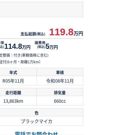
119.8
万円
支払総額
(税込)
本体
諸費用
114.8
5
万円
万円
込)
(税込)
定整備：付き(車輌価格に含む)
証付(6ヶ月・距離1万km）
年式
車検
R05年11月
令和08年11月
走行距離
排気量
13,863km
660cc
色
ブラックマイカ
電話でお問合わせ