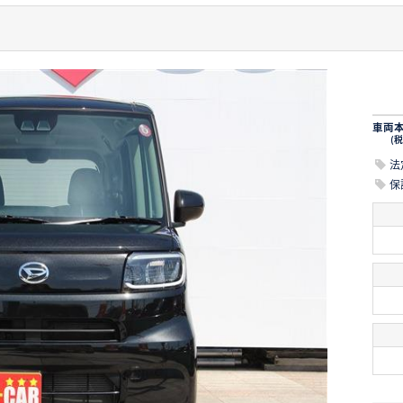
車両
(税
法
保