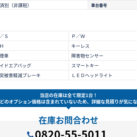
済別（非課税）
車台番号
／Ｓ
Ｐ／Ｗ
Ｈ
キーレス
煙車
障害物センサー
イドエアバッグ
スマートキー
突被害軽減ブレーキ
ＬＥＤヘッドライト
当店の在庫は全て限定1台！
どのオプション価格は
含まれていないため、
詳細な見積りが気に
在庫お問合わせ
0820-55-5011