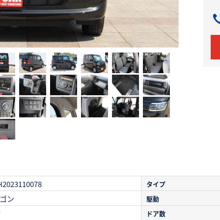
H2023110078
タイプ
ゴン
駆動
T
ドア数