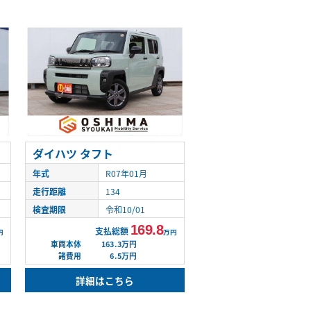
ダイハツ タフト
年式
R07年01月
走行距離
134
検査期限
令和10/01
169.8
支払総額
円
万円
車両本体
163.3万円
諸費用
6.5万円
詳細はこちら