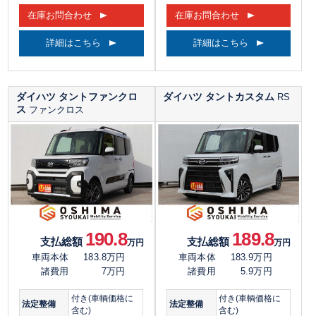
在庫お問合わせ
在庫お問合わせ
詳細はこちら
詳細はこちら
ダイハツ タントファンクロ
ダイハツ タントカスタム
RS
ス
ファンクロス
190.8
189.8
支払総額
支払総額
万円
万円
車両本体
183.8万円
車両本体
183.9万円
諸費用
7万円
諸費用
5.9万円
付き(車輌価格に
付き(車輌価格に
法定整備
法定整備
含む)
含む)