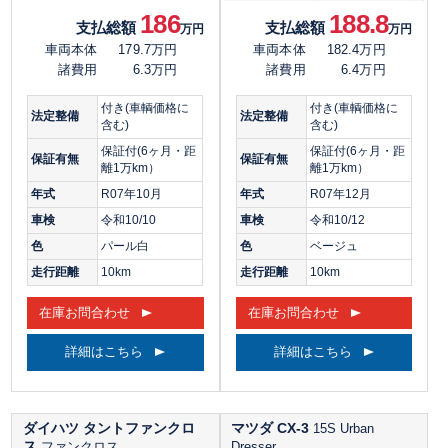
186
188.8
支払総額
支払総額
万円
万円
車両本体
179.7万円
車両本体
182.4万円
諸費用
6.3万円
諸費用
6.4万円
付き(車輌価格に
付き(車輌価格に
法定整備
法定整備
含む)
含む)
保証付(6ヶ月・距
保証付(6ヶ月・距
保証有無
保証有無
離1万km）
離1万km）
年式
R07年10月
年式
R07年12月
車検
令和10/10
車検
令和10/12
色
パール白
色
ベージュ
走行距離
10km
走行距離
10km
在庫お問合わせ
在庫お問合わせ
詳細はこちら
詳細はこちら
ダイハツ タントファンクロ
マツダ CX-3
15S Urban
ス
ファンクロス
Dresser