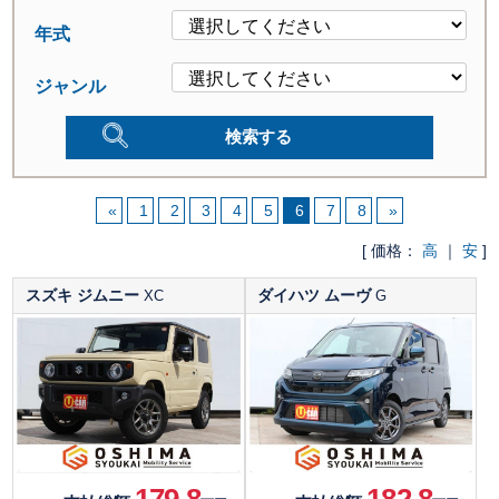
年式
ジャンル
«
1
2
3
4
5
6
7
8
»
[ 価格：
高
｜
安
]
スズキ ジムニー
ダイハツ ムーヴ
XC
G
179.8
182.8