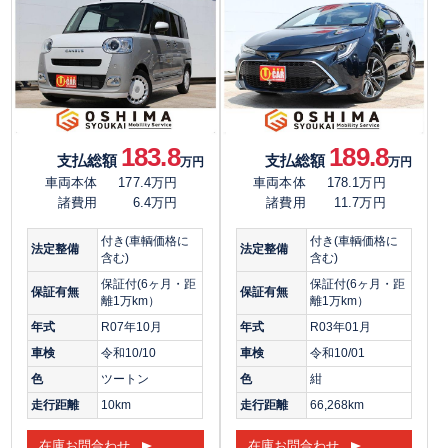
183.8
189.8
支払総額
支払総額
万円
万円
車両本体
177.4万円
車両本体
178.1万円
諸費用
6.4万円
諸費用
11.7万円
付き(車輌価格に
付き(車輌価格に
法定整備
法定整備
含む)
含む)
保証付(6ヶ月・距
保証付(6ヶ月・距
保証有無
保証有無
離1万km）
離1万km）
年式
R07年10月
年式
R03年01月
車検
令和10/10
車検
令和10/01
色
ツートン
色
紺
走行距離
10km
走行距離
66,268km
在庫お問合わせ
在庫お問合わせ