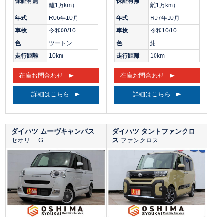
保証有無
保証有無
離1万km）
離1万km）
年式
R06年10月
年式
R07年10月
車検
令和09/10
車検
令和10/10
色
ツートン
色
紺
走行距離
10km
走行距離
10km
在庫お問合わせ
在庫お問合わせ
詳細はこちら
詳細はこちら
ダイハツ ムーヴキャンバス
ダイハツ タントファンクロ
ス
セオリー G
ファンクロス