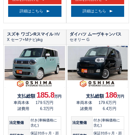
詳細はこちら
詳細はこちら
スズキ ワゴンRスマイル
ダイハツ ムーヴキャンバス
HV
X セーフ+Mナビpkg
セオリー G
185.8
186
支払総額
支払総額
万円
万円
車両本体
179.5万円
車両本体
179.6万円
諸費用
6.3万円
諸費用
6.4万円
付き(車輌価格に
付き(車輌価格に
法定整備
法定整備
含む)
含む)
保証付(6ヶ月・距
保証付(6ヶ月・距