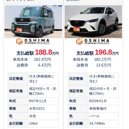
188.8
196.8
支払総額
支払総額
万円
万円
車両本体
182.4万円
車両本体
183.2万円
諸費用
6.4万円
諸費用
13.6万円
付き(車輌価格に
付き(車輌価格に
法定整備
法定整備
含む)
含む)
保証付(6ヶ月・距
保証付(6ヶ月・距
保証有無
保証有無
離1万km）
離1万km）
年式
R07年11月
年式
R03年01月
車検
令和10/11
車検
車検整備付
色
水色
色
パール
走行距離
10km
走行距離
34,749km