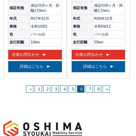
保証付(6ヶ月・距
保証付(6ヶ月・距
保証有無
保証有無
離1万km）
離1万km）
年式
R07年02月
年式
R06年12月
車検
令和10/02
車検
令和09/12
色
パール白
色
パール白
走行距離
10km
走行距離
55km
在庫お問合わせ
在庫お問合わせ
詳細はこちら
詳細はこちら
«
1
2
3
4
5
6
7
8
»