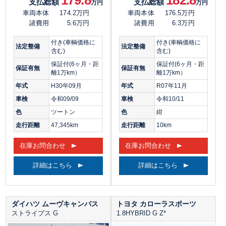
支払総額
支払総額
万円
万円
車両本体
174.2万円
車両本体
176.5万円
諸費用
5.6万円
諸費用
6.3万円
付き(車輌価格に
付き(車輌価格に
法定整備
法定整備
含む)
含む)
保証付(6ヶ月・距
保証付(6ヶ月・距
保証有無
保証有無
離1万km）
離1万km）
年式
H30年09月
年式
R07年11月
車検
令和09/09
車検
令和10/11
色
ツートン
色
紺
走行距離
47,345km
走行距離
10km
在庫お問合わせ
在庫お問合わせ
詳細はこちら
詳細はこちら
ダイハツ ムーヴキャンバス
トヨタ カローラスポーツ
ストライプス G
1.8HYBRID G Z*