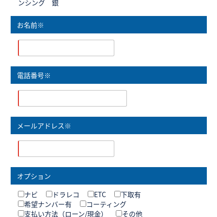
ンシング 銀
お名前※
電話番号※
メールアドレス※
オプション
ナビ
ドラレコ
ETC
下取有
希望ナンバー有
コーティング
支払い方法（ローン/現金）
その他