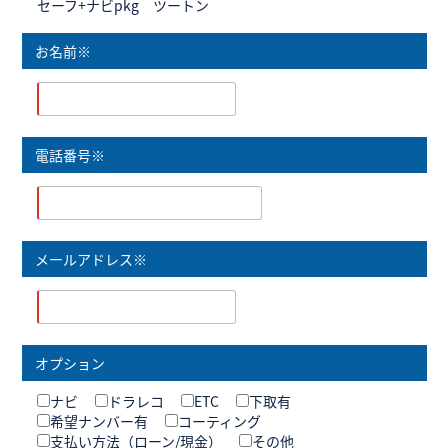
セーフ+ナビpkg ツートン
お名前※
電話番号※
メールアドレス※
オプション
ナビ
ドラレコ
ETC
下取有
希望ナンバー有
コーティング
支払い方法（ローン/現金）
その他