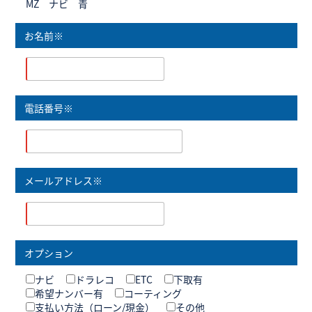
MZ ナビ 青
お名前※
電話番号※
メールアドレス※
オプション
ナビ
ドラレコ
ETC
下取有
希望ナンバー有
コーティング
支払い方法（ローン/現金）
その他