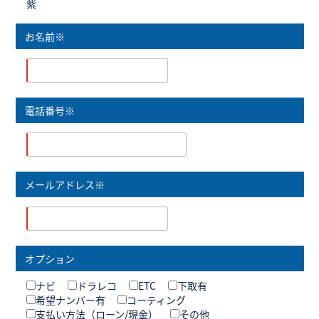
紫
お名前※
電話番号※
メールアドレス※
オプション
ナビ
ドラレコ
ETC
下取有
希望ナンバー有
コーティング
支払い方法（ローン/現金）
その他