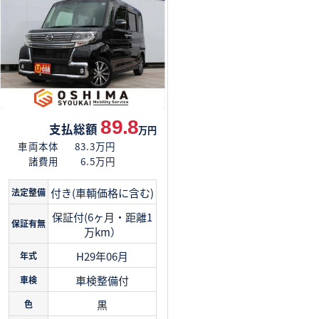
89.8
支払総額
万円
車両本体
83.3万円
諸費用
6.5万円
付き(車輌価格に含む)
法定整備
保証付(6ヶ月・距離1
保証有無
万km）
H29年06月
年式
車検整備付
車検
黒
色