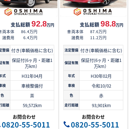
92.8
98.8
支払総額
支払総額
万円
万円
車両本体
86.4万円
車両本体
87.6万円
諸費用
6.4万円
諸費用
11.2万円
付き(車輌価格に含む)
付き(車輌価格に含む)
定整備
法定整備
保証付(6ヶ月・距離1
保証付(6ヶ月・距離1
証有無
保証有無
万km）
万km）
H31年04月
H30年02月
年式
年式
車検整備付
令和10/02
車検
車検
茶
赤
色
色
59,572km
93,901km
行距離
走行距離
お問合わせ
お問合わせ
0820-55-5011
0820-55-5011