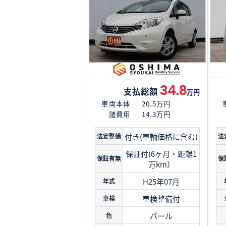
34.8
支払総額
万円
車両本体
20.5万円
諸費用
14.3万円
付き(車輌価格に含む)
法定整備
法
保証付(6ヶ月・距離1
保証有無
保
万km）
H25年07月
年式
車検整備付
車検
パール
色