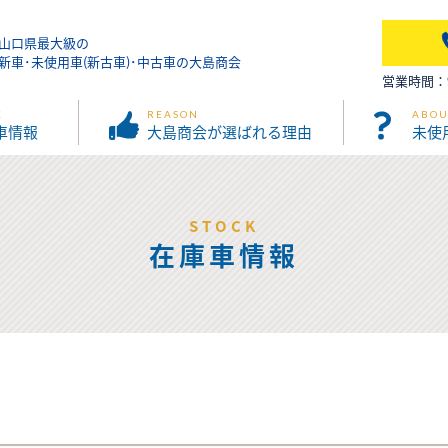
山口県最大級の
新車･未使用車(新古車)･中古車の大島商会
営業時間：9:
K
REASON
ABOU
車情報
大島商会が選ばれる理由
未使
STOCK
在庫車情報