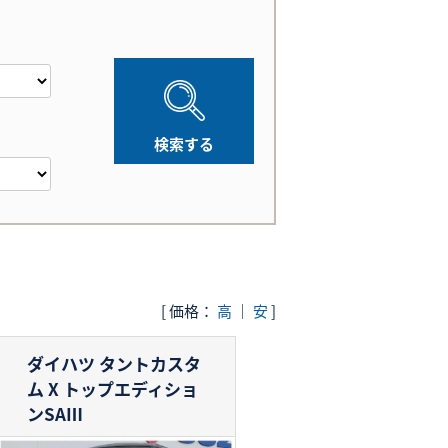
[ 価格：
高
｜
安
]
ダイハツ タントカスタ
ム
X トップエディショ
ンSAⅢ