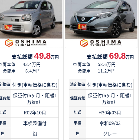
49.8
69.8
支払総額
支払総額
万円
万円
車両本体
43.4万円
車両本体
58.6万円
諸費用
6.4万円
諸費用
11.2万円
付き(車輌価格に含む)
付き(車輌価格に含む)
定整備
法定整備
保証付(6ヶ月・距離1
保証付(6ヶ月・距離1
証有無
保証有無
万km）
万km）
R02年10月
H30年03月
年式
年式
車検整備付
令和09/03
車検
車検
銀
グレー
色
色