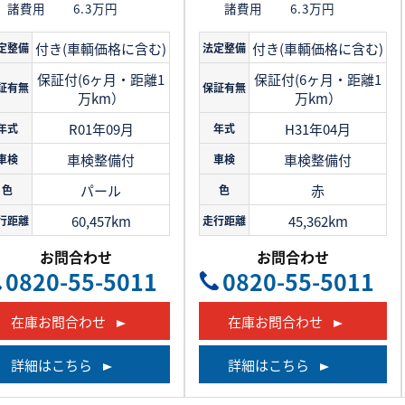
諸費用
6.3万円
諸費用
6.3万円
付き(車輌価格に含む)
付き(車輌価格に含む)
定整備
法定整備
保証付(6ヶ月・距離1
保証付(6ヶ月・距離1
証有無
保証有無
万km）
万km）
R01年09月
H31年04月
年式
年式
車検整備付
車検整備付
車検
車検
パール
赤
色
色
60,457km
45,362km
行距離
走行距離
お問合わせ
お問合わせ
0820-55-5011
0820-55-5011
在庫お問合わせ
在庫お問合わせ
詳細はこちら
詳細はこちら