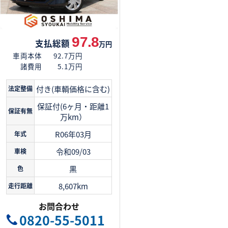
97.8
支払総額
万円
車両本体
92.7万円
諸費用
5.1万円
付き(車輌価格に含む)
法定整備
保証付(6ヶ月・距離1
保証有無
万km）
R06年03月
年式
令和09/03
車検
黒
色
8,607km
走行距離
お問合わせ
0820-55-5011