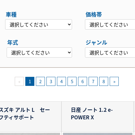
車種
価格帯
年式
ジャンル
«
1
2
3
4
5
6
7
8
»
スズキ アルト
L セー
日産 ノート
1.2 e-
フティサポート
POWER X