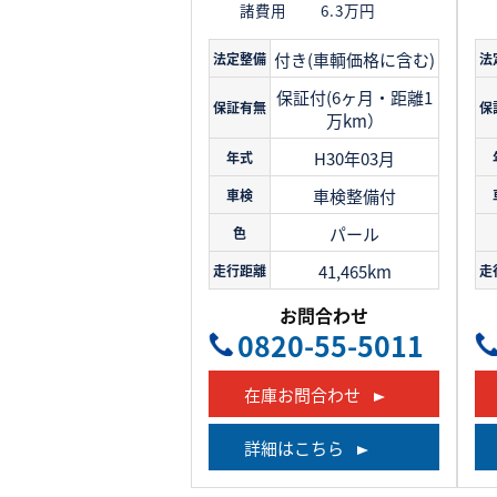
諸費用
6.3万円
付き(車輌価格に含む)
法定整備
法
保証付(6ヶ月・距離1
保証有無
保
万km）
H30年03月
年式
車検整備付
車検
パール
色
41,465km
走行距離
走
お問合わせ
0820-55-5011
在庫お問合わせ
詳細はこちら