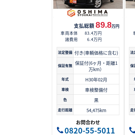
89.8
支払総額
万円
車両本体
83.4万円
諸費用
6.4万円
付き(車輌価格に含む)
法定整備
法
保証付(6ヶ月・距離1
保証有無
保
万km）
H30年02月
年式
車検整備付
車検
黒
色
54,475km
走行距離
走
お問合わせ
0820-55-5011