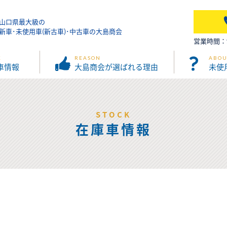
山口県最大級の
新車･未使用車(新古車)･中古車の大島商会
営業時間：9:
K
REASON
ABOU
車情報
大島商会が選ばれる理由
未使
STOCK
在庫車情報