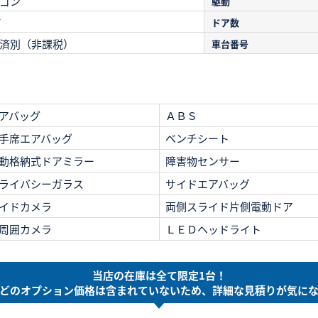
ゴン
駆動
T
ドア数
済別（非課税）
車台番号
アバッグ
ＡＢＳ
手席エアバッグ
ベンチシート
動格納式ドアミラー
障害物センサー
ライバシーガラス
サイドエアバッグ
イドカメラ
両側スライド片側電動ドア
周囲カメラ
ＬＥＤヘッドライト
当店の在庫は全て限定1台！
どのオプション価格は
含まれていないため、
詳細な見積りが気に