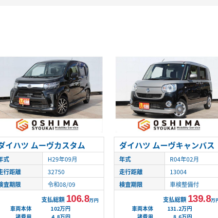
ダイハツ ムーヴカスタム
ダイハツ ムーヴキャンバス
年式
H29年09月
年式
R04年02月
走行距離
32750
走行距離
13004
検査期限
令和08/09
検査期限
車検整備付
106.8
139.8
支払総額
支払総額
万円
万
車両本体
102万円
車両本体
131.2万円
諸費用
4.8万円
諸費用
8.6万円