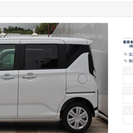
車両
(税
法
保