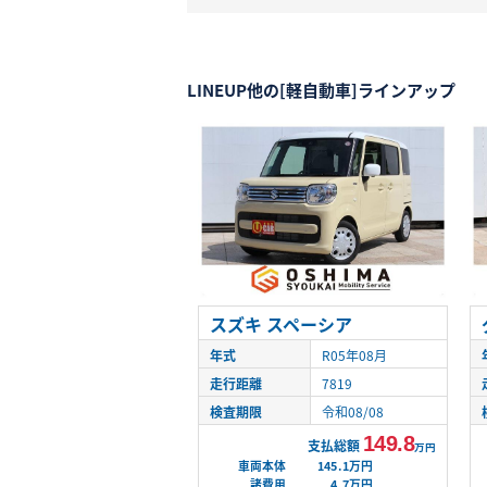
LINEUP
他の[軽自動車]ラインアップ
スズキ スペーシア
年式
R05年08月
走行距離
7819
検査期限
令和08/08
149.8
支払総額
万円
車両本体
145.1万円
諸費用
4.7万円