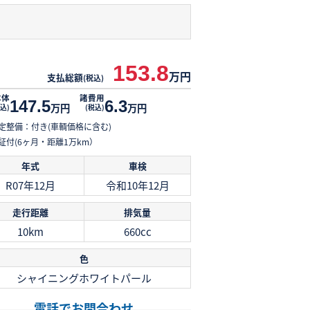
153.8
万円
支払総額
(税込)
本体
諸費用
147.5
6.3
万円
万円
込)
(税込)
定整備：付き(車輌価格に含む)
証付(6ヶ月・距離1万km）
年式
車検
R07年12月
令和10年12月
走行距離
排気量
10km
660cc
色
シャイニングホワイトパール
電話でお問合わせ