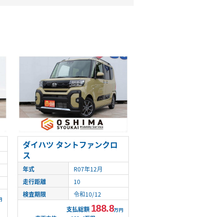
ダイハツ タントファンクロ
ス
年式
R07年12月
走行距離
10
検査期限
令和10/12
円
188.8
支払総額
万円