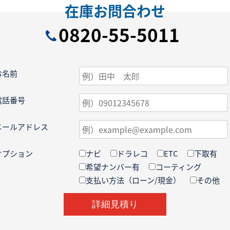
在庫お問合わせ
0820-55-5011
お名前
電話番号
メールアドレス
オプション
ナビ
ドラレコ
ETC
下取有
希望ナンバー有
コーティング
支払い方法（ローン/現金）
その他